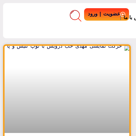
عضویت | ورود
با ما