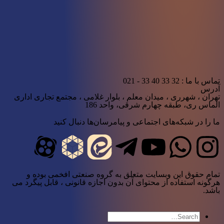
تماس با ما : 32 33 40 33 - 021
آدرس
تهران ، شهرری ، میدان معلم ، بلوار غلامی ، مجتمع تجاری اداری
الماس ری، طبقه چهارم شرقی، واحد 186
ما را در شبکه‌های اجتماعی و پیامرسان‌ها دنبال کنید
تمام حقوق این وبسایت متعلق به گروه صنعتی افخمی بوده و
هرگونه استفاده از محتوای آن بدون اجازه قانونی ، قابل پیگرد می
باشد.