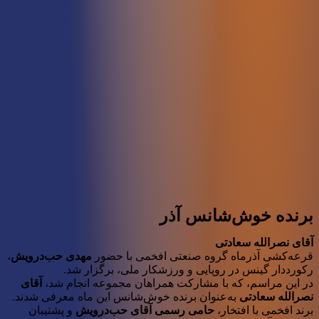
برنده خوش‌شانس آذر
آقای نصرالله سعادتی
قرعه‌کشی آذرماه گروه صنعتی افخمی با حضور
مهدی حب‌درویش
،
رکورددار گینس در روپایی و ورزشکار ملی، برگزار شد.
در این مراسم، که با مشارکت همراهان مجموعه انجام شد،
آقای
نصرالله سعادتی
به‌عنوان برنده خوش‌شانس این ماه معرفی شدند.
برند افخمی با افتخار،
حامی رسمی آقای حب‌درویش
و پشتیبان